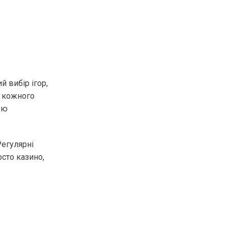
 вибір ігор,
я кожного
ою
Регулярні
осто казино,