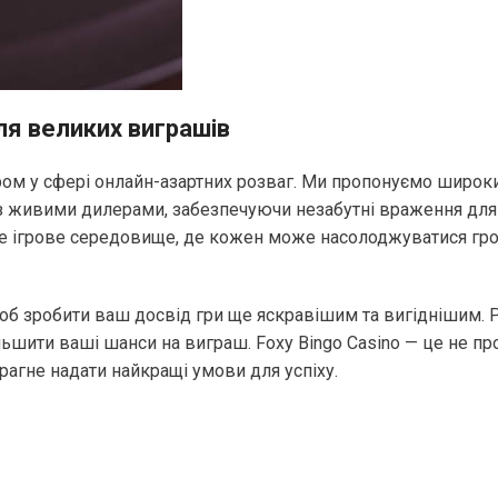
ля великих виграшів
ром у сфері онлайн-азартних розваг. Ми пропонуємо широкий
ор з живими дилерами, забезпечуючи незабутні враження дл
не ігрове середовище, де кожен може насолоджуватися гр
щоб зробити ваш досвід гри ще яскравішим та вигіднішим. 
льшити ваші шанси на виграш. Foxy Bingo Casino — це не пр
прагне надати найкращі умови для успіху.