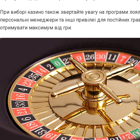
При виборі казино також звертайте увагу на програми лоял
персональні менеджери та інші привілеї для постійних гравц
отримувати максимум від гри.