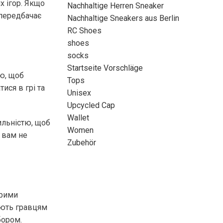
х ігор. Якщо
Nachhaltige Herren Sneaker
 передбачає
Nachhaltige Sneakers aus Berlin
RC Shoes
shoes
socks
Startseite Vorschläge
тю, щоб
Tops
ися в грі та
Unisex
Upcycled Cap
Wallet
ильністю, щоб
Women
 вам не
Zubehör
орими
яють гравцям
бором.