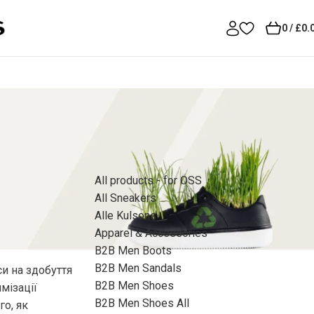
0
/
£
0.
Product Categories
roach
All products - for OSS
All Sneakers
Alle Kulsons
Apparel & Accessories
B2B Men Boots
B2B Men Sandals
си на здобуття
B2B Men Shoes
мізації
B2B Men Shoes All
о, як