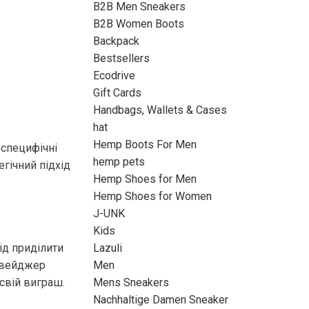
B2B Men Sneakers
B2B Women Boots
Backpack
Bestsellers
Ecodrive
Gift Cards
Handbags, Wallets & Cases
hat
Hemp Boots For Men
 специфічні
hemp pets
егічний підхід
Hemp Shoes for Men
Hemp Shoes for Women
J-UNK
Kids
ід приділити
Lazuli
е вейджер
Men
свій виграш.
Mens Sneakers
Nachhaltige Damen Sneaker