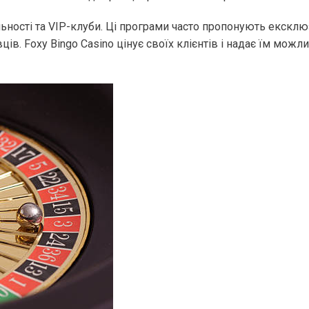
ьності та VIP-клуби. Ці програми часто пропонують ексклю
ів. Foxy Bingo Casino цінує своїх клієнтів і надає їм можли