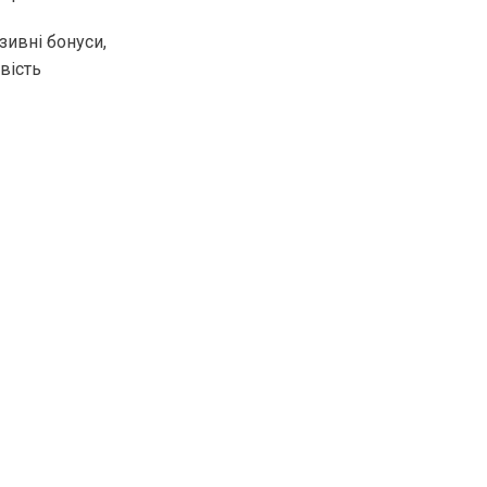
зивні бонуси,
вість