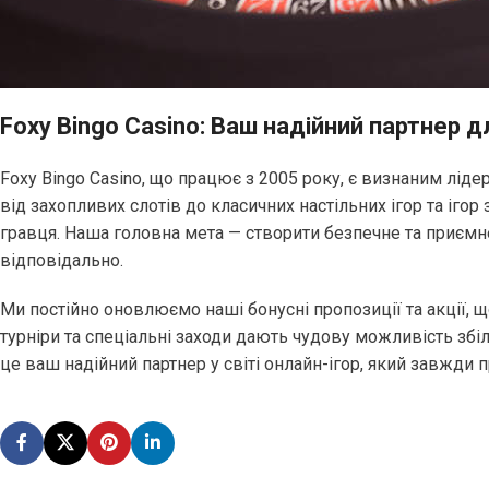
Foxy Bingo Casino: Ваш надійний партнер д
Foxy Bingo Casino, що працює з 2005 року, є визнаним ліде
від захопливих слотів до класичних настільних ігор та іг
гравця. Наша головна мета — створити безпечне та приєм
відповідально.
Ми постійно оновлюємо наші бонусні пропозиції та акції, 
турніри та спеціальні заходи дають чудову можливість збі
це ваш надійний партнер у світі онлайн-ігор, який завжди 