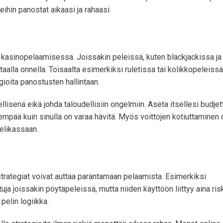
eihin panostat aikaasi ja rahaasi.
kasinopelaamisessa. Joissakin peleissä, kuten blackjackissa ja
alla onnella. Toisaalta esimerkiksi ruletissa tai kolikkopeleissä 
gioita panostusten hallintaan.
lisenä eikä johda taloudellisiin ongelmiin. Aseta itsellesi budjet
nempää kuin sinulla on varaa hävitä. Myös voittojen kotiuttaminen
pelikassaan.
strategiat voivat auttaa parantamaan pelaamista. Esimerkiksi
ja joissakin pöytäpeleissä, mutta niiden käyttöön liittyy aina risk
pelin logiikka.