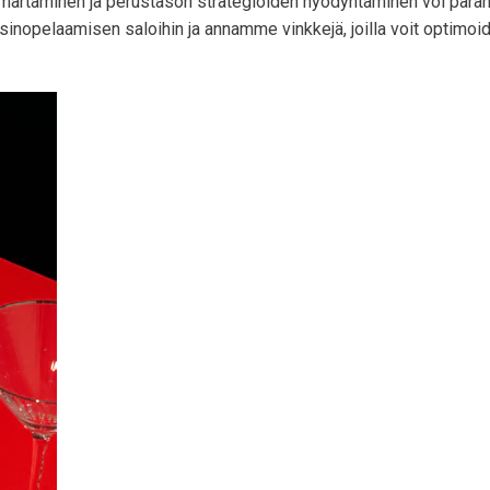
mmärtäminen ja perustason strategioiden hyödyntäminen voi paran
nopelaamisen saloihin ja annamme vinkkejä, joilla voit optimoi