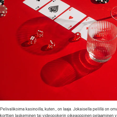
Pelivalikoima kasinoilla, kuten , on laaja. Jokaisella pelillä on
korttien laskeminen tai videopokerin oikeaoppinen pelaaminen vaa