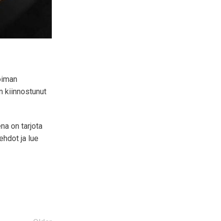
koiman
n kiinnostunut
na on tarjota
ehdot ja lue