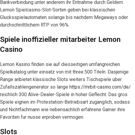
Bankverbindung unter anderem ihr Entnahme durch Geldern.
Lemon Spielcasino-Slot-Sorten geben bei klassischen
Glucksspielautomaten solange bis nachdem Megaways oder
durchschnittlichem RTP von 96%.
Spiele inoffizieller mitarbeiter Lemon
Casino
Lemon Kasino finden sie auf diesseitigen umfangreichen
Spielkatalog unter einsatz von mit three.500 Titeln. Dasjenige
Range anbietet klassische Slots weiters Tischspiele uber
Zufallszahlengenerator so lange
https://mrbit-casino.com/de/
reichlich 300 Alive-Dealer-Spiele in hoher Geflecht. Das gros
Spiele eignen im Protestation-Betriebsart zuganglich, sodass
und Nichtfachmann wie nebensachlich erfahrene Gamer ihre
Favoriten fur nusse erproben vermogen.
Slots