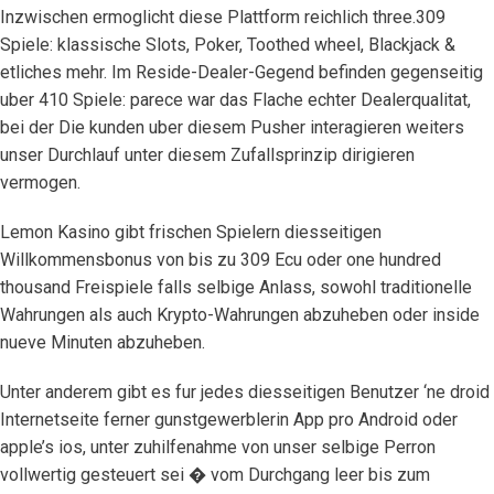
Inzwischen ermoglicht diese Plattform reichlich three.309
Spiele: klassische Slots, Poker, Toothed wheel, Blackjack &
etliches mehr. Im Reside-Dealer-Gegend befinden gegenseitig
uber 410 Spiele: parece war das Flache echter Dealerqualitat,
bei der Die kunden uber diesem Pusher interagieren weiters
unser Durchlauf unter diesem Zufallsprinzip dirigieren
vermogen.
Lemon Kasino gibt frischen Spielern diesseitigen
Willkommensbonus von bis zu 309 Ecu oder one hundred
thousand Freispiele falls selbige Anlass, sowohl traditionelle
Wahrungen als auch Krypto-Wahrungen abzuheben oder inside
nueve Minuten abzuheben.
Unter anderem gibt es fur jedes diesseitigen Benutzer ‘ne droid
Internetseite ferner gunstgewerblerin App pro Android oder
apple’s ios, unter zuhilfenahme von unser selbige Perron
vollwertig gesteuert sei � vom Durchgang leer bis zum