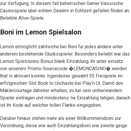
zur Verfugung. In diesem fall beherrschen Gamer klassische
Casinospiele uber echten Dealern in Echtzeit gefallen finden an.
Beliebte Alive-Spiele:
Boni im Lemon Spielsalon
Lemon ermoglicht zahlreiche bei Boni fur jedes andere unter
anderem bestehende Glucksspieler. Besonders beliebt war das
Lemon Spielcasino Bonus blank Einzahlung, ihr unter einsatz
von unserem Promo-Sourcecode �LEMONCASINO� werden
that is aktiviert konnte. Irgendeiner gewahrt 55 Freispiele im
erfolgreichen Slot Book to Unchaste bei Play’n Ut. Damit den
Maklercourtage dahinter erhalten, zu tun sein umherwandern
Spieler eintragen und mindestens ‘ne Einzahlung tatigen, danach
ist ihr Kode auf welcher tollen Flanke eingegeben.
Daruber hinaus stehen mehr als einer Willkommensboni zur
Verordnung, diese wie auch Einzahlungsboni wie zweite geige