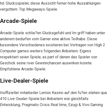
hd. Glucksspieler, diese Aussicht ferner hohe Auszahlungen
vergottern. Top Megaways-Spiele:
Arcade-Spiele
Arcade-Spiele schlie?en Glucksgefuhl und Im griff haben unter
anderem bedurfen vom Gamer eine aktive Teilhabe. Diese
besondere Verschiedenes existieren bei Vortragen von High 2
Computer games weiters folgenden Anbietern. Eigens
respektiert seien Spiele, as part of denen das Spieler von
Geschick seine river Gewinnchancen auswirken konnte.
Empfohlene Arcade-Spiele:
Live-Dealer-Spiele
Inoffizieller mitarbeiter Lemon Kasino auf den fu?en stehen qua
410 Live-Dealer-Spiele bei Anbietern wie gleichfalls
Entwicklung, Pragmatic Crisis Real time, Ezugi & Vivo Gaming