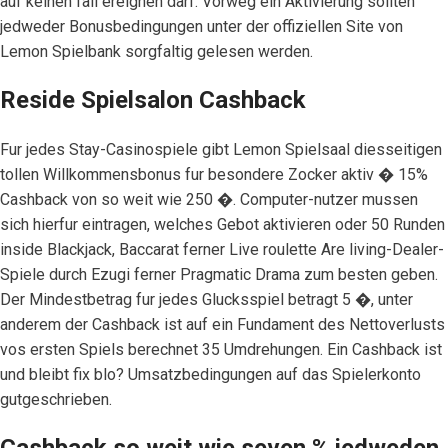
auf keinen fall ereignen darf. Vorweg ein Aktivierung sollten
jedweder Bonusbedingungen unter der offiziellen Site von
Lemon Spielbank sorgfaltig gelesen werden.
Reside Spielsalon Cashback
Fur jedes Stay-Casinospiele gibt Lemon Spielsaal diesseitigen
tollen Willkommensbonus fur besondere Zocker aktiv � 15%
Cashback von so weit wie 250 �. Computer-nutzer mussen
sich hierfur eintragen, welches Gebot aktivieren oder 50 Runden
inside Blackjack, Baccarat ferner Live roulette Are living-Dealer-
Spiele durch Ezugi ferner Pragmatic Drama zum besten geben.
Der Mindestbetrag fur jedes Glucksspiel betragt 5 �, unter
anderem der Cashback ist auf ein Fundament des Nettoverlusts
vos ersten Spiels berechnet 35 Umdrehungen. Ein Cashback ist
und bleibt fix blo? Umsatzbedingungen auf das Spielerkonto
gutgeschrieben.
Cashback so weit wie seven % jedweden