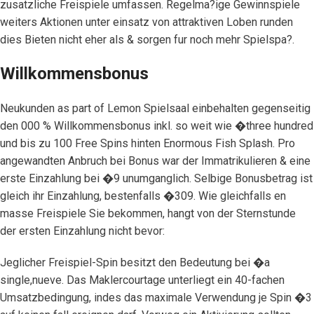
zusatzliche Freispiele umfassen. Regelma?ige Gewinnspiele
weiters Aktionen unter einsatz von attraktiven Loben runden
dies Bieten nicht eher als & sorgen fur noch mehr Spielspa?.
Willkommensbonus
Neukunden as part of Lemon Spielsaal einbehalten gegenseitig
den 000 % Willkommensbonus inkl. so weit wie �three hundred
und bis zu 100 Free Spins hinten Enormous Fish Splash. Pro
angewandten Anbruch bei Bonus war der Immatrikulieren & eine
erste Einzahlung bei �9 unumganglich. Selbige Bonusbetrag ist
gleich ihr Einzahlung, bestenfalls �309. Wie gleichfalls en
masse Freispiele Sie bekommen, hangt von der Sternstunde
der ersten Einzahlung nicht bevor:
Jeglicher Freispiel-Spin besitzt den Bedeutung bei �a
single,nueve. Das Maklercourtage unterliegt ein 40-fachen
Umsatzbedingung, indes das maximale Verwendung je Spin �3