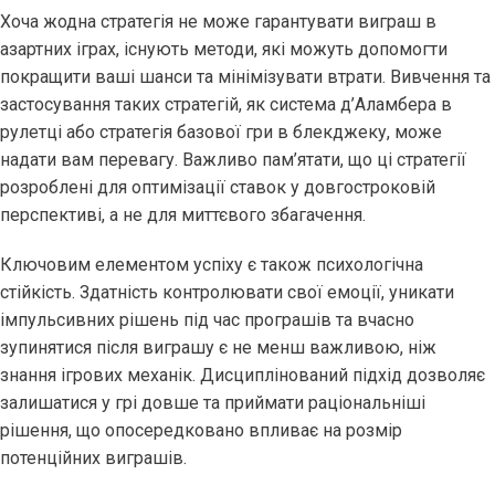
Хоча жодна стратегія не може гарантувати виграш в
азартних іграх, існують методи, які можуть допомогти
покращити ваші шанси та мінімізувати втрати. Вивчення та
застосування таких стратегій, як система д’Аламбера в
рулетці або стратегія базової гри в блекджеку, може
надати вам перевагу. Важливо пам’ятати, що ці стратегії
розроблені для оптимізації ставок у довгостроковій
перспективі, а не для миттєвого збагачення.
Ключовим елементом успіху є також психологічна
стійкість. Здатність контролювати свої емоції, уникати
імпульсивних рішень під час програшів та вчасно
зупинятися після виграшу є не менш важливою, ніж
знання ігрових механік. Дисциплінований підхід дозволяє
залишатися у грі довше та приймати раціональніші
рішення, що опосередковано впливає на розмір
потенційних виграшів.