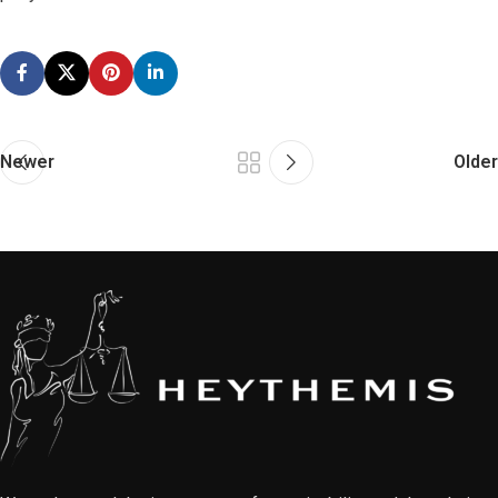
Newer
Older