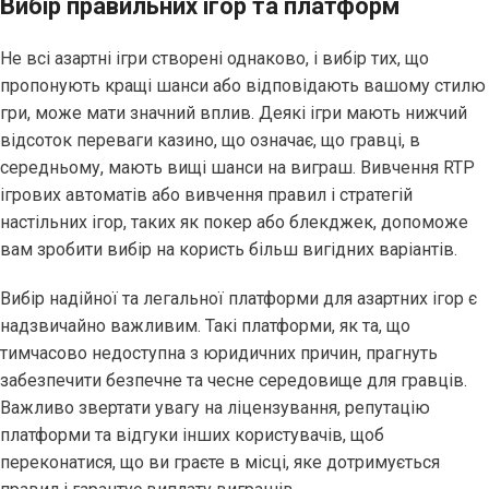
Вибір правильних ігор та платформ
Не всі азартні ігри створені однаково, і вибір тих, що
пропонують кращі шанси або відповідають вашому стилю
гри, може мати значний вплив. Деякі ігри мають нижчий
відсоток переваги казино, що означає, що гравці, в
середньому, мають вищі шанси на виграш. Вивчення RTP
ігрових автоматів або вивчення правил і стратегій
настільних ігор, таких як покер або блекджек, допоможе
вам зробити вибір на користь більш вигідних варіантів.
Вибір надійної та легальної платформи для азартних ігор є
надзвичайно важливим. Такі платформи, як та, що
тимчасово недоступна з юридичних причин, прагнуть
забезпечити безпечне та чесне середовище для гравців.
Важливо звертати увагу на ліцензування, репутацію
платформи та відгуки інших користувачів, щоб
переконатися, що ви граєте в місці, яке дотримується