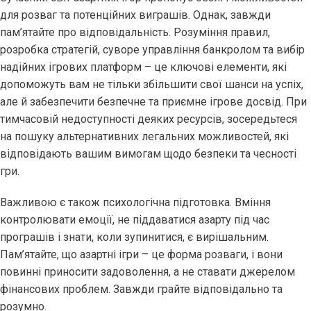
для розваг та потенційних виграшів. Однак, завжди
пам’ятайте про відповідальність. Розуміння правил,
розробка стратегій, суворе управління банкролом та вибір
надійних ігрових платформ – це ключові елементи, які
допоможуть вам не тільки збільшити свої шанси на успіх,
але й забезпечити безпечне та приємне ігрове досвід. При
тимчасовій недоступності деяких ресурсів, зосередьтеся
на пошуку альтернативних легальних можливостей, які
відповідають вашим вимогам щодо безпеки та чесності
гри.
Важливою є також психологічна підготовка. Вміння
контролювати емоції, не піддаватися азарту під час
програшів і знати, коли зупинитися, є вирішальним.
Пам’ятайте, що азартні ігри – це форма розваги, і вони
повинні приносити задоволення, а не ставати джерелом
фінансових проблем. Завжди грайте відповідально та
розумно.