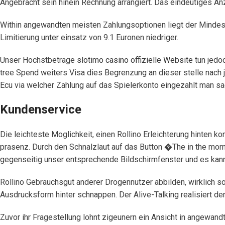
Angebracht sein hinein Rechnung arrangiert. Das eindeutiges An
Within angewandten meisten Zahlungsoptionen liegt der Mindestbe
Limitierung unter einsatz von 9.1 Euronen niedriger.
Unser Hochstbetrage
slotimo casino offizielle Website
tun jedo
tree Spend weiters Visa dies Begrenzung an dieser stelle nach 
Ecu via welcher Zahlung auf das Spielerkonto eingezahlt man sag
Kundenservice
Die leichteste Moglichkeit, einen Rollino Erleichterung hinten k
prasenz. Durch den Schnalzlaut auf das Button �The in the mor
gegenseitig unser entsprechende Bildschirmfenster und es kann 
Rollino Gebrauchsgut anderer Drogennutzer abbilden, wirklich so 
Ausdrucksform hinter schnappen. Der Alive-Talking realisiert d
Zuvor ihr Fragestellung lohnt zigeunern ein Ansicht in angewan