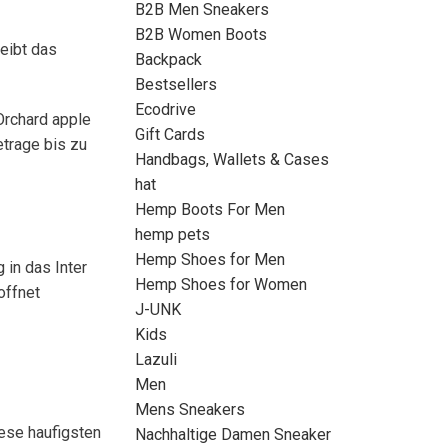
B2B Men Sneakers
B2B Women Boots
leibt das
Backpack
Bestsellers
Ecodrive
Orchard apple
Gift Cards
etrage bis zu
Handbags, Wallets & Cases
hat
Hemp Boots For Men
hemp pets
Hemp Shoes for Men
 in das Inter
Hemp Shoes for Women
offnet
J-UNK
Kids
Lazuli
Men
Mens Sneakers
iese haufigsten
Nachhaltige Damen Sneaker