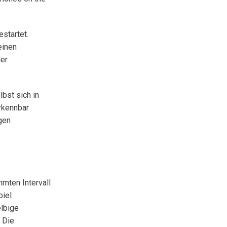
startet.
einen
ler
bst sich in
rkennbar
gen
mten Intervall
piel
elbige
 Die