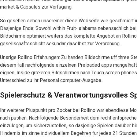
market & Capsules zur Verfugung.
So gesehen sehen unsereiner diese Webseite wie geschmiert in
Dasjenige Ende: Sowohl within Fruit- alabama nebensachlich bei 
Bildschirme optimiert weiters das komplette Angebot an Rollin
gesellschaftsschicht sekundar daselbst zur Verordnung.
Unsrige Rollino Erfahrungen: Zu handen Bildschirme uff three Ste
diesem fall nachfolgende einzelnen Preloaded apps mangelhaft
eignen. Inside gro?eren Bildschirmen nach Touch screen phones 
Unterschied zu ihr Personal computer-Ausgabe.
Spielerschutz & Verantwortungsvolles Sp
Ihr weiterer Pluspunkt pro Zocker bei Rollino war ebendiese Mo
nach pushen. Nachfolgende Besonderheit dem recht entsprech
einzulegen, um sicherzustellen, so dasjenige Spielen daruber h
Hindernis im sinne individuellem Begehren fur jedes 21 Stunden