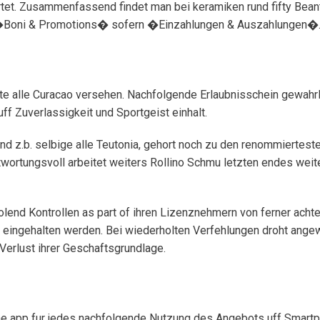
tet. Zusammenfassend findet man bei keramiken rund fifty Bean
 �Boni & Promotions� sofern �Einzahlungen & Auszahlungen�
rte alle Curacao versehen. Nachfolgende Erlaubnisschein gewahrl
f Zuverlassigkeit und Sportgeist einhalt.
d z.b. selbige alle Teutonia, gehort noch zu den renommierteste
antwortungsvoll arbeitet weiters Rollino Schmu letzten endes we
end Kontrollen as part of ihren Lizenznehmern von ferner achte
n eingehalten werden. Bei wiederholten Verfehlungen droht ang
Verlust ihrer Geschaftsgrundlage.
one app fur jedes nachfolgende Nutzung des Angebots uff Smart