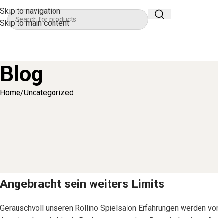
Skip to navigation
Skip to main content
Blog
Home
Uncategorized
Selbige Limits je selbige Min
sinne ausge
Posted by
Angebracht sein weiters Limits
Gerauschvoll unseren Rollino Spielsalon Erfahrungen werden vo