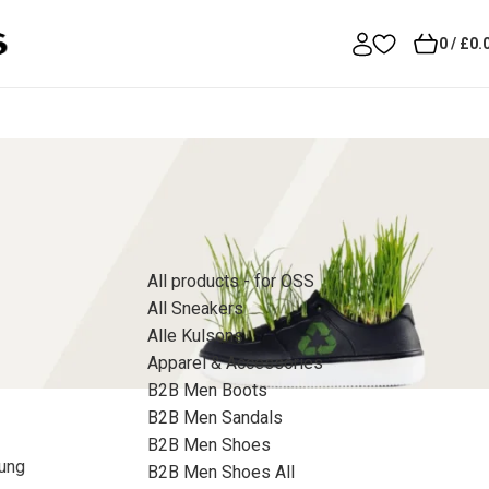
0
/
£
0.
Product Categories
ken im
All products - for OSS
All Sneakers
Alle Kulsons
Apparel & Accessories
B2B Men Boots
B2B Men Sandals
B2B Men Shoes
tung
B2B Men Shoes All