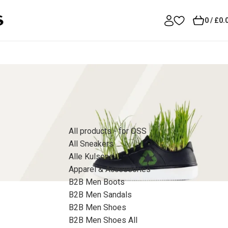
0
/
£
0.
Product Categories
 gioco
All products - for OSS
All Sneakers
Alle Kulsons
Apparel & Accessories
B2B Men Boots
B2B Men Sandals
B2B Men Shoes
B2B Men Shoes All