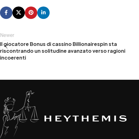
Newer
Il giocatore Bonus di cassino Billionairespin sta
riscontrando un solitudine avanzato verso ragioni
incoerenti