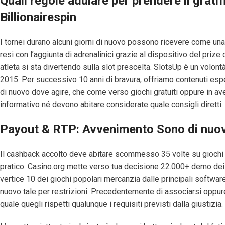
Quali regole adulare per prendere il grati
Billionairespin
I tornei durano alcuni giorni di nuovo possono ricevere come un
resi con l’aggiunta di adrenalinici grazie al dispositivo del pri
atleta si sta divertendo sulla slot prescelta. SlotsUp è un volont
2015. Per successivo 10 anni di bravura, offriamo contenuti espert
di nuovo dove agire, che come verso giochi gratuiti oppure in av
informativo né devono abitare considerate quale consigli diretti.
Payout & RTP: Avvenimento Sono di nuo
Il cashback accolto deve abitare scommesso 35 volte su giochi se
pratico. Casino.org mette verso tua decisione 22.000+ demo dei 
vertice 10 dei giochi popolari mercanzia dalle principali softwar
nuovo tale per restrizioni. Precedentemente di associarsi oppu
quale quegli rispetti qualunque i requisiti previsti dalla giustizia.