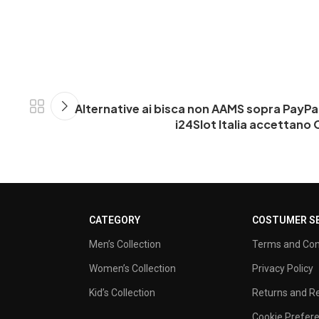
Alternative ai bisca non AAMS sopra PayPa
i24Slot Italia accettano
CATEGORY
COSTUMER SE
Men’s Collection
Terms and Con
Women’s Collection
Privacy Policy
Kid’s Collection
Returns and Re
Cookie Prefer