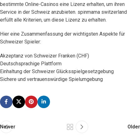
bestimmte Online-Casinos eine Lizenz erhalten, um ihren
Service in der Schweiz anzubieten. spinmama switzerland
erfüllt alle Kriterien, um diese Lizenz zu erhalten.
Hier eine Zusammenfassung der wichtigsten Aspekte für
Schweizer Spieler:
Akzeptanz von Schweizer Franken (CHF)
Deutschsprachige Plattform
Einhaltung der Schweizer Glücksspielgesetzgebung
Sichere und vertrauenswürdige Spielumgebung
Newer
Older