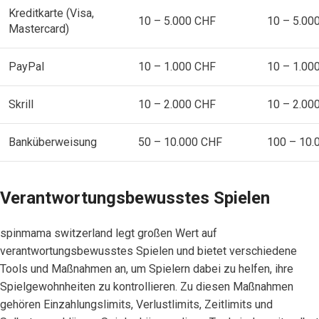
Kreditkarte (Visa,
10 – 5.000 CHF
10 – 5.00
Mastercard)
PayPal
10 – 1.000 CHF
10 – 1.00
Skrill
10 – 2.000 CHF
10 – 2.00
Banküberweisung
50 – 10.000 CHF
100 – 10.
Verantwortungsbewusstes Spielen
spinmama switzerland legt großen Wert auf
verantwortungsbewusstes Spielen und bietet verschiedene
Tools und Maßnahmen an, um Spielern dabei zu helfen, ihre
Spielgewohnheiten zu kontrollieren. Zu diesen Maßnahmen
gehören Einzahlungslimits, Verlustlimits, Zeitlimits und