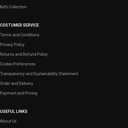
Kid’s Collection
COSTUMER SERVICE
Terms and Conditions
Privacy Policy
Returns and Refund Policy
Cookie Preferences
Transparency and Sustainability Statement
Order and Delivery
Payment and Pricing
USEFUL LINKS
About Us