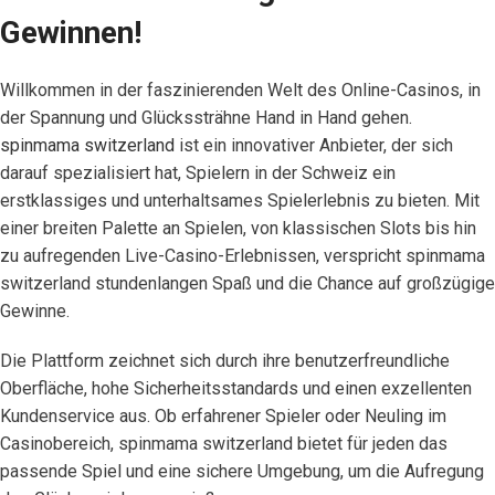
Gewinnen!
Willkommen in der faszinierenden Welt des Online-Casinos, in
der Spannung und Glückssträhne Hand in Hand gehen.
spinmama switzerland
ist ein innovativer Anbieter, der sich
darauf spezialisiert hat, Spielern in der Schweiz ein
erstklassiges und unterhaltsames Spielerlebnis zu bieten. Mit
einer breiten Palette an Spielen, von klassischen Slots bis hin
zu aufregenden Live-Casino-Erlebnissen, verspricht spinmama
switzerland stundenlangen Spaß und die Chance auf großzügige
Gewinne.
Die Plattform zeichnet sich durch ihre benutzerfreundliche
Oberfläche, hohe Sicherheitsstandards und einen exzellenten
Kundenservice aus. Ob erfahrener Spieler oder Neuling im
Casinobereich, spinmama switzerland bietet für jeden das
passende Spiel und eine sichere Umgebung, um die Aufregung