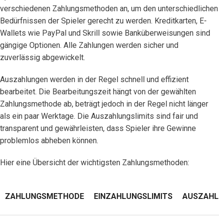
verschiedenen Zahlungsmethoden an, um den unterschiedlichen
Bedürfnissen der Spieler gerecht zu werden. Kreditkarten, E-
Wallets wie PayPal und Skrill sowie Banküberweisungen sind
gängige Optionen. Alle Zahlungen werden sicher und
zuverlässig abgewickelt.
Auszahlungen werden in der Regel schnell und effizient
bearbeitet. Die Bearbeitungszeit hängt von der gewählten
Zahlungsmethode ab, beträgt jedoch in der Regel nicht länger
als ein paar Werktage. Die Auszahlungslimits sind fair und
transparent und gewährleisten, dass Spieler ihre Gewinne
problemlos abheben können.
Hier eine Übersicht der wichtigsten Zahlungsmethoden:
ZAHLUNGSMETHODE
EINZAHLUNGSLIMITS
AUSZAHL