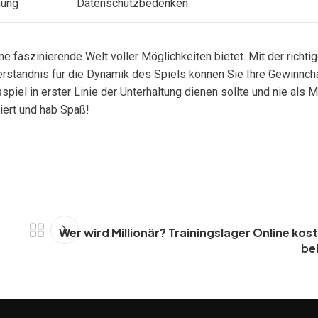
nung
Datenschutzbedenken
faszinierende Welt voller Möglichkeiten bietet. Mit der richtig
tändnis für die Dynamik des Spiels können Sie Ihre Gewinnch
el in erster Linie der Unterhaltung dienen sollte und nie als M
iert und hab Spaß!
Wer wird Millionär? Trainingslager Online kos
bei