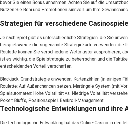
bevor Sie einen Bonus annehmen. Achten Sie auf die Umsatzbed
Nutzen Sie Boni und Promotionen sinnvoll, um Ihre Gewinnchance
Strategien für verschiedene Casinospiel
Je nach Spiel gibt es unterschiedliche Strategien, die Sie anw
beispielsweise die sogenannte Strategiekarte verwenden, die Ihn
Roulette können Sie verschiedene Wettmuster ausprobieren, abe
ist es wichtig, die Spielstrategie zu beherrschen und die Taktike
entscheidenden Vorteil verschaffen.
Blackjack: Grundstrategie anwenden, Kartenzählen (in einigen Fäl
Roulette: Auf Außenchancen setzen, Martingale System (mit Vors
Spielautomaten: Hohe Volatilität vs. Niedrige Volatilität verstehe
Poker: Bluffs, Positionsspiel, Bankroll-Management.
Technologische Entwicklungen und ihre 
Die technologische Entwicklung hat das Online-Casino in den let