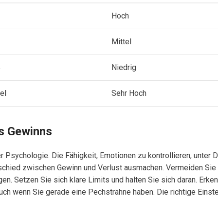
Hoch
Mittel
%
Niedrig
el
Sehr Hoch
es Gewinns
r Psychologie. Die Fähigkeit, Emotionen zu kontrollieren, unter D
erschied zwischen Gewinn und Verlust ausmachen. Vermeiden Sie
en. Setzen Sie sich klare Limits und halten Sie sich daran. Erke
uch wenn Sie gerade eine Pechsträhne haben. Die richtige Einstel