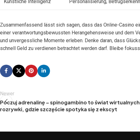
Künstliche Intelligenz
Personalisierung, Betrugserken
Zusammenfassend lässt sich sagen, dass das Online-Casino eine 
einer verantwortungsbewussten Herangehensweise und dem Vers
und unvergessliche Momente erleben. Denke daran, dass Glücksspi
schnell Geld zu verdienen betrachtet werden darf. Bleibe fokuss
Newer
Poczuj adrenalinę – spinogambino to świat wirtualnych
rozrywki, gdzie szczęście spotyka się z ekscyt