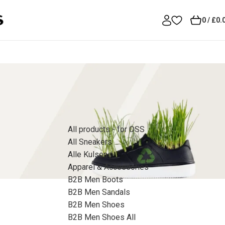
0
/
£
0.
Product Categories
chen
All products - for OSS
All Sneakers
Alle Kulsons
Apparel & Accessories
B2B Men Boots
B2B Men Sandals
B2B Men Shoes
B2B Men Shoes All