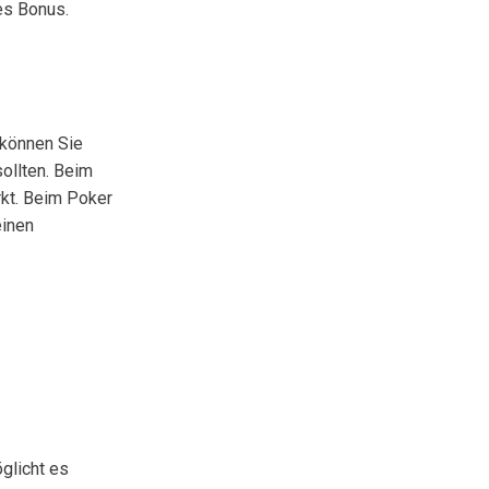
es Bonus.
 können Sie
sollten. Beim
rkt. Beim Poker
einen
glicht es