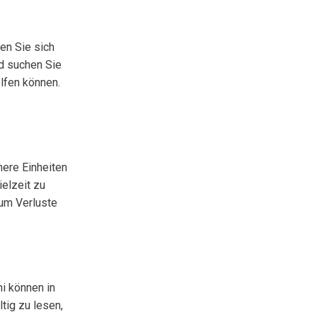
en Sie sich
nd suchen Sie
elfen können.
nere Einheiten
ielzeit zu
 um Verluste
i können in
tig zu lesen,