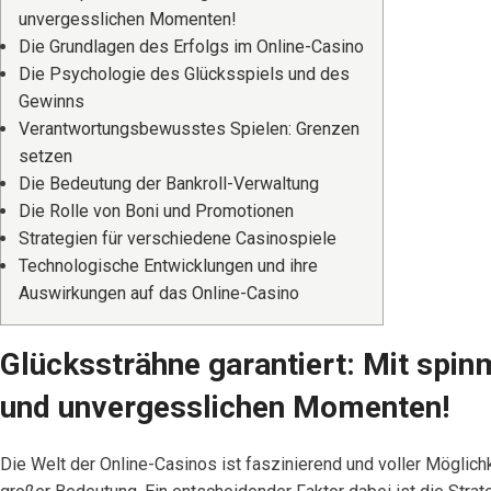
unvergesslichen Momenten!
Die Grundlagen des Erfolgs im Online-Casino
Die Psychologie des Glücksspiels und des
Gewinns
Verantwortungsbewusstes Spielen: Grenzen
setzen
Die Bedeutung der Bankroll-Verwaltung
Die Rolle von Boni und Promotionen
Strategien für verschiedene Casinospiele
Technologische Entwicklungen und ihre
Auswirkungen auf das Online-Casino
Glückssträhne garantiert: Mit spi
und unvergesslichen Momenten!
Die Welt der Online-Casinos ist faszinierend und voller Möglichk