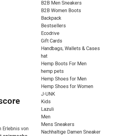
B2B Men Sneakers
B2B Women Boots
Backpack
Bestsellers
Ecodrive
Gift Cards
Handbags, Wallets & Cases
hat
Hemp Boots For Men
hemp pets
Hemp Shoes for Men
Hemp Shoes for Women
J-UNK
score
Kids
Lazuli
Men
Mens Sneakers
n Erlebnis von
Nachhaltige Damen Sneaker