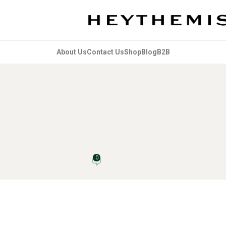
About Us
Contact Us
Shop
Blog
B2B
UNCATEGORIZED
it spinmacho zu deinem persönli
nvergesslichen Momenten
0
salam
On January 28, 2026