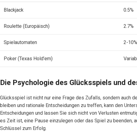
Blackjack
0.5%
Roulette (Europäisch)
2.7%
Spielautomaten
2-10
Poker (Texas Hold’em)
Variab
Die Psychologie des Glücksspiels und d
Glücksspiel ist nicht nur eine Frage des Zufalls, sondern auch de
bleiben und rationale Entscheidungen zu treffen, kann den Unt
Entscheidungen und lassen Sie sich nicht von Verlusten entmutig
es Zeit ist, eine Pause einzulegen oder das Spiel zu beenden, a
Schlüssel zum Erfolg.