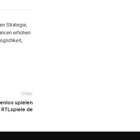
en Strategie,
ancen erhöhen
öglichkeit,
Older
tenlos spielen
 RTLspiele de