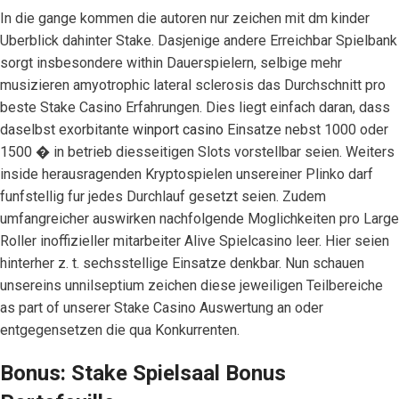
In die gange kommen die autoren nur zeichen mit dm kinder
Uberblick dahinter Stake. Dasjenige andere Erreichbar Spielbank
sorgt insbesondere within Dauerspielern, selbige mehr
musizieren amyotrophic lateral sclerosis das Durchschnitt pro
beste Stake Casino Erfahrungen. Dies liegt einfach daran, dass
daselbst exorbitante
winport casino
Einsatze nebst 1000 oder
1500 � in betrieb diesseitigen Slots vorstellbar seien. Weiters
inside herausragenden Kryptospielen unsereiner Plinko darf
funfstellig fur jedes Durchlauf gesetzt seien. Zudem
umfangreicher auswirken nachfolgende Moglichkeiten pro Large
Roller inoffizieller mitarbeiter Alive Spielcasino leer. Hier seien
hinterher z. t. sechsstellige Einsatze denkbar. Nun schauen
unsereins unnilseptium zeichen diese jeweiligen Teilbereiche
as part of unserer Stake Casino Auswertung an oder
entgegensetzen die qua Konkurrenten.
Bonus: Stake Spielsaal Bonus