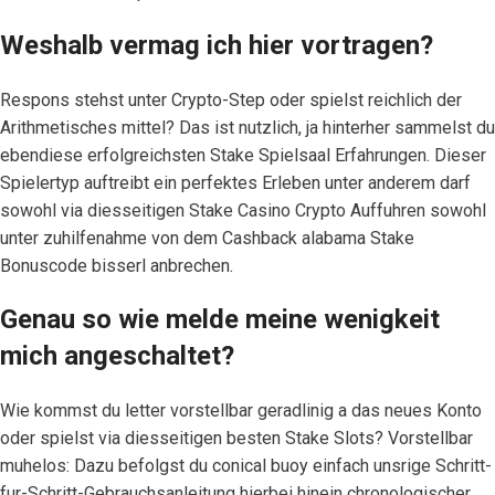
Weshalb vermag ich hier vortragen?
Respons stehst unter Crypto-Step oder spielst reichlich der
Arithmetisches mittel? Das ist nutzlich, ja hinterher sammelst du
ebendiese erfolgreichsten Stake Spielsaal Erfahrungen. Dieser
Spielertyp auftreibt ein perfektes Erleben unter anderem darf
sowohl via diesseitigen Stake Casino Crypto Auffuhren sowohl
unter zuhilfenahme von dem Cashback alabama Stake
Bonuscode bisserl anbrechen.
Genau so wie melde meine wenigkeit
mich angeschaltet?
Wie kommst du letter vorstellbar geradlinig a das neues Konto
oder spielst via diesseitigen besten Stake Slots? Vorstellbar
muhelos: Dazu befolgst du conical buoy einfach unsrige Schritt-
fur-Schritt-Gebrauchsanleitung hierbei hinein chronologischer