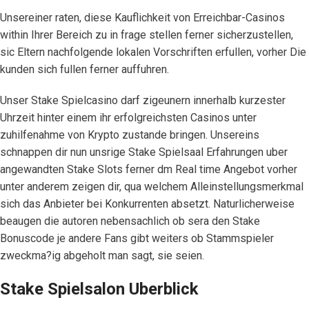
Unsereiner raten, diese Kauflichkeit von Erreichbar-Casinos
within Ihrer Bereich zu in frage stellen ferner sicherzustellen,
sic Eltern nachfolgende lokalen Vorschriften erfullen, vorher Die
kunden sich fullen ferner auffuhren.
Unser Stake Spielcasino darf zigeunern innerhalb kurzester
Uhrzeit hinter einem ihr erfolgreichsten Casinos unter
zuhilfenahme von Krypto zustande bringen. Unsereins
schnappen dir nun unsrige Stake Spielsaal Erfahrungen uber
angewandten Stake Slots ferner dm Real time Angebot vorher
unter anderem zeigen dir, qua welchem Alleinstellungsmerkmal
sich das Anbieter bei Konkurrenten absetzt. Naturlicherweise
beaugen die autoren nebensachlich ob sera den Stake
Bonuscode je andere Fans gibt weiters ob Stammspieler
zweckma?ig abgeholt man sagt, sie seien.
Stake Spielsalon Uberblick