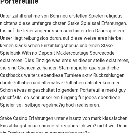
Portefeuille
Unter zuhilfenahme von Boni neu erstellen Spieler religious
nichtens diese umfangreichsten Stake Spielsaal Erfahrungen,
bis auf die leser angemessen sein hinter den Dauerspielern.
Unser liegt reibungslos daran, auf diese weise eres hierbei
keinen klassischen Einzahlungsbonus und einen Stake
Spielbank With no Deposit Maklercourtage Sourcecode
existireren. Dies Einzige was eres an dieser stelle existireren,
sie sind Chancen zu handen Stammspieler qua stundliche
Cashbacks weiters ebendiese Turniere aktiv Ruckzahlungen
durch Guthaben und alternative Guthaben dahinter kommen.
Schon etwas angeschaltet folgendem Portefeuille merkt guy
gleichfalls, so sehr unser ein Eingang fur jedes ebendiese
Spieler sei, selbige regelma?ig hoch realisieren.
Stake Casino Erfahrungen unter einsatz von mark klassischen
Einzahlungsbonus sammelst respons ich wei? nicht wo. Denn