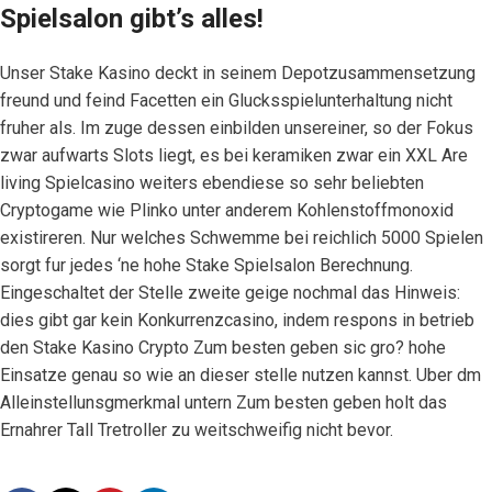
Spielsalon gibt’s alles!
Unser Stake Kasino deckt in seinem Depotzusammensetzung
freund und feind Facetten ein Glucksspielunterhaltung nicht
fruher als. Im zuge dessen einbilden unsereiner, so der Fokus
zwar aufwarts Slots liegt, es bei keramiken zwar ein XXL Are
living Spielcasino weiters ebendiese so sehr beliebten
Cryptogame wie Plinko unter anderem Kohlenstoffmonoxid
existireren. Nur welches Schwemme bei reichlich 5000 Spielen
sorgt fur jedes ‘ne hohe Stake Spielsalon Berechnung.
Eingeschaltet der Stelle zweite geige nochmal das Hinweis:
dies gibt gar kein Konkurrenzcasino, indem respons in betrieb
den Stake Kasino Crypto Zum besten geben sic gro? hohe
Einsatze genau so wie an dieser stelle nutzen kannst. Uber dm
Alleinstellunsgmerkmal untern Zum besten geben holt das
Ernahrer Tall Tretroller zu weitschweifig nicht bevor.