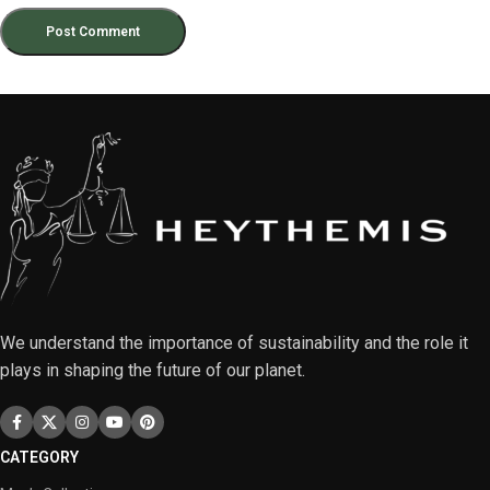
We understand the importance of sustainability and the role it
plays in shaping the future of our planet.
CATEGORY