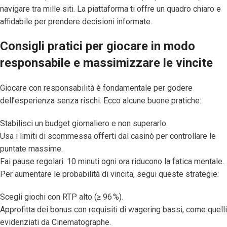
navigare tra mille siti. La piattaforma ti offre un quadro chiaro e
affidabile per prendere decisioni informate.
Consigli pratici per giocare in modo
responsabile e massimizzare le vincite
Giocare con responsabilità è fondamentale per godere
dell’esperienza senza rischi. Ecco alcune buone pratiche:
Stabilisci un budget giornaliero e non superarlo.
Usa i limiti di scommessa offerti dal casinò per controllare le
puntate massime.
Fai pause regolari: 10 minuti ogni ora riducono la fatica mentale.
Per aumentare le probabilità di vincita, segui queste strategie:
Scegli giochi con RTP alto (≥ 96 %).
Approfitta dei bonus con requisiti di wagering bassi, come quelli
evidenziati da Cinematographe.