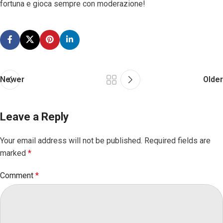
fortuna e gioca sempre con moderazione!
Newer
Older
Leave a Reply
Your email address will not be published.
Required fields are
marked
*
Comment
*