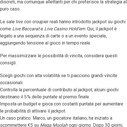
discreti, ma comunque allettanti per chi preferisce la strategia al
puro caso.
Le sale live con croupier reali hanno introdotto jackpot su giochi
come
Live Baccarat
e
Live Casino Hold’em
. Qui, il jackpot è
legato a una sequenza di carte o a un evento speciale,
aggiungendo tensione al gioco in tempo reale.
Per massimizzare le possibilità di vincita, considera questi
consigli:
Scegli giochi con alta volatilità se ti piacciono grandi vincite
occasionali.
Controlla la percentuale di contributo al jackpot; alcuni giochi
destinano il 5 % delle puntate al premio finale.
Imposta un budget e gioca con costanti puntate per aumentare
le probabilità di attivare il jackpot.
Un caso pratico: Marco, un giocatore italiano, ha iniziato a
scommettere €5 su
Mega Moolah
ogni giorno. Dopo 30 giorni,