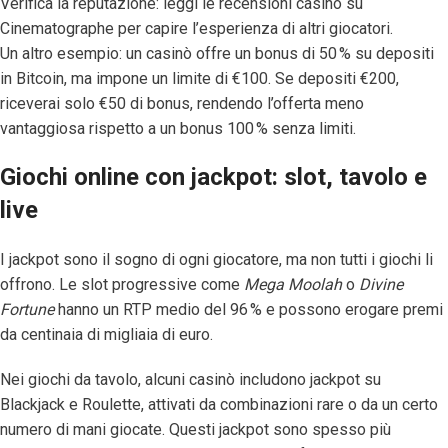
Verifica la reputazione: leggi le recensioni casinò su
Cinematographe per capire l’esperienza di altri giocatori.
Un altro esempio: un casinò offre un bonus di 50 % su depositi
in Bitcoin, ma impone un limite di €100. Se depositi €200,
riceverai solo €50 di bonus, rendendo l’offerta meno
vantaggiosa rispetto a un bonus 100 % senza limiti.
Giochi online con jackpot: slot, tavolo e
live
I jackpot sono il sogno di ogni giocatore, ma non tutti i giochi li
offrono. Le slot progressive come
Mega Moolah
o
Divine
Fortune
hanno un RTP medio del 96 % e possono erogare premi
da centinaia di migliaia di euro.
Nei giochi da tavolo, alcuni casinò includono jackpot su
Blackjack e Roulette, attivati da combinazioni rare o da un certo
numero di mani giocate. Questi jackpot sono spesso più