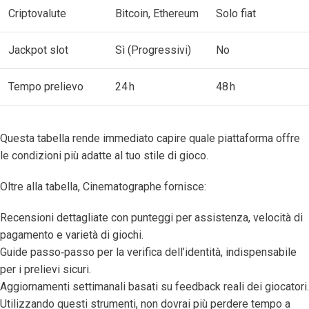
Criptovalute
Bitcoin, Ethereum
Solo fiat
Jackpot slot
Sì (Progressivi)
No
Tempo prelievo
24 h
48 h
Questa tabella rende immediato capire quale piattaforma offre
le condizioni più adatte al tuo stile di gioco.
Oltre alla tabella, Cinematographe fornisce:
Recensioni dettagliate con punteggi per assistenza, velocità di
pagamento e varietà di giochi.
Guide passo‑passo per la verifica dell’identità, indispensabile
per i prelievi sicuri.
Aggiornamenti settimanali basati su feedback reali dei giocatori.
Utilizzando questi strumenti, non dovrai più perdere tempo a