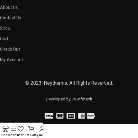
About Us
Contact Us
Shop
Cart
Check Out
My Account
© 2023, Heythemis. All Rights Reserved.
Developed by
CV Infotech
Shop
Sidebar
Wishlist
Cart
My account