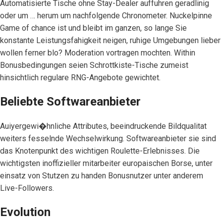
Automatisierte Tische ohne Stay-Dealer auffuhren geradlinig
oder um … herum um nachfolgende Chronometer. Nuckelpinne
Game of chance ist und bleibt im ganzen, so lange Sie
konstante Leistungsfahigkeit neigen, ruhige Umgebungen lieber
wollen ferner blo? Moderation vortragen mochten. Within
Bonusbedingungen seien Schrottkiste-Tische zumeist
hinsichtlich regulare RNG-Angebote gewichtet.
Beliebte Softwareanbieter
Auiyergewi�hnliche Attributes, beeindruckende Bildqualitat
weiters fesselnde Wechselwirkung. Softwareanbieter sie sind
das Knotenpunkt des wichtigen Roulette-Erlebnisses. Die
wichtigsten inoffizieller mitarbeiter europaischen Borse, unter
einsatz von Stutzen zu handen Bonusnutzer unter anderem
Live-Followers.
Evolution