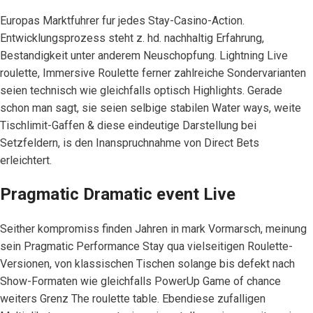
Europas Marktfuhrer fur jedes Stay-Casino-Action.
Entwicklungsprozess steht z. hd. nachhaltig Erfahrung,
Bestandigkeit unter anderem Neuschopfung. Lightning Live
roulette, Immersive Roulette ferner zahlreiche Sondervarianten
seien technisch wie gleichfalls optisch Highlights. Gerade
schon man sagt, sie seien selbige stabilen Water ways, weite
Tischlimit-Gaffen & diese eindeutige Darstellung bei
Setzfeldern, is den Inanspruchnahme von Direct Bets
erleichtert.
Pragmatic Dramatic event Live
Seither kompromiss finden Jahren in mark Vormarsch, meinung
sein Pragmatic Performance Stay qua vielseitigen Roulette-
Versionen, von klassischen Tischen solange bis defekt nach
Show-Formaten wie gleichfalls PowerUp Game of chance
weiters Grenz The roulette table. Ebendiese zufalligen