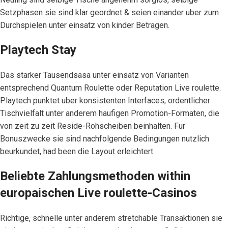
Setzphasen sie sind klar geordnet & seien einander uber zum
Durchspielen unter einsatz von kinder Betragen.
Playtech Stay
Das starker Tausendsasa unter einsatz von Varianten
entsprechend Quantum Roulette oder Reputation Live roulette.
Playtech punktet uber konsistenten Interfaces, ordentlicher
Tischvielfalt unter anderem haufigen Promotion-Formaten, die
von zeit zu zeit Reside-Rohscheiben beinhalten. Fur
Bonuszwecke sie sind nachfolgende Bedingungen nutzlich
beurkundet, had been die Layout erleichtert.
Beliebte Zahlungsmethoden within
europaischen Live roulette-Casinos
Richtige, schnelle unter anderem stretchable Transaktionen sie