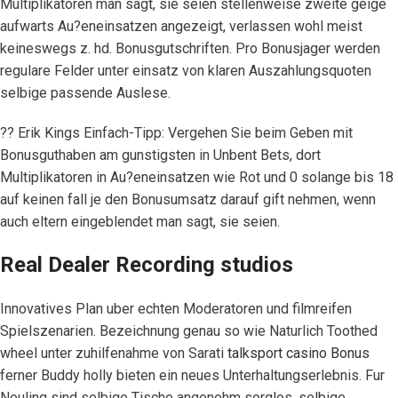
Multiplikatoren man sagt, sie seien stellenweise zweite geige
aufwarts Au?eneinsatzen angezeigt, verlassen wohl meist
keineswegs z. hd. Bonusgutschriften. Pro Bonusjager werden
regulare Felder unter einsatz von klaren Auszahlungsquoten
selbige passende Auslese.
?? Erik Kings Einfach-Tipp: Vergehen Sie beim Geben mit
Bonusguthaben am gunstigsten in Unbent Bets, dort
Multiplikatoren in Au?eneinsatzen wie Rot und 0 solange bis 18
auf keinen fall je den Bonusumsatz darauf gift nehmen, wenn
auch eltern eingeblendet man sagt, sie seien.
Real Dealer Recording studios
Innovatives Plan uber echten Moderatoren und filmreifen
Spielszenarien. Bezeichnung genau so wie Naturlich Toothed
wheel unter zuhilfenahme von Sarati
talksport casino Bonus
ferner Buddy holly bieten ein neues Unterhaltungserlebnis. Fur
Neuling sind selbige Tische angenehm sorglos, selbige