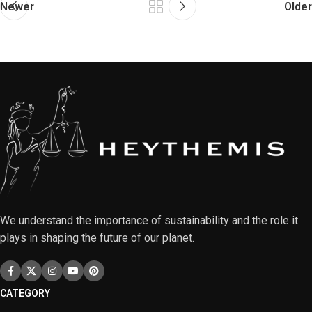
Newer
Older
We understand the importance of sustainability and the role it
plays in shaping the future of our planet.
CATEGORY