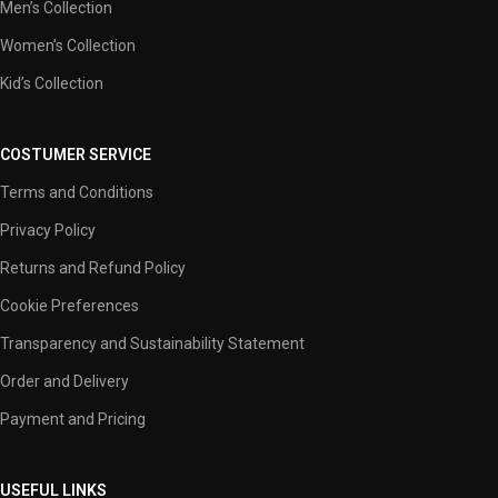
Men’s Collection
Women’s Collection
Kid’s Collection
COSTUMER SERVICE
Terms and Conditions
Privacy Policy
Returns and Refund Policy
Cookie Preferences
Transparency and Sustainability Statement
Order and Delivery
Payment and Pricing
USEFUL LINKS