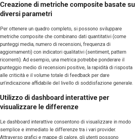
Creazione di metriche composite basate su
diversi parametri
Per ottenere un quadro completo, si possono sviluppare
metriche composite che combinano dati quantitativi (come
punteggi media, numero di recensioni, frequenza di
aggiornamenti) con indicatori qualitativi (sentiment, pattern
ricorrenti). Ad esempio, una metrica potrebbe ponderare il
punteggio medio di recensioni positive, la rapidità di risposta
alle criticità e il volume totale di feedback per dare
un’indicazione affidabile del livello di soddisfazione generale.
Utilizzo di dashboard interattive per
visualizzare le differenze
Le dashboard interattive consentono di visualizzare in modo
semplice e immediato le differenze tra i vari provider.
Attraverso grafici e mappe di calore, gli utenti possono