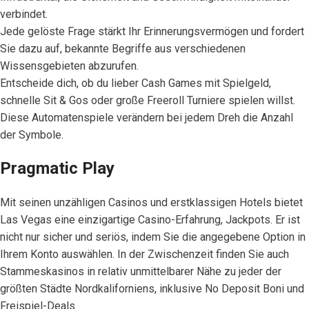
verbindet.
Jede gelöste Frage stärkt Ihr Erinnerungsvermögen und fordert
Sie dazu auf, bekannte Begriffe aus verschiedenen
Wissensgebieten abzurufen.
Entscheide dich, ob du lieber Cash Games mit Spielgeld,
schnelle Sit & Gos oder große Freeroll Turniere spielen willst.
Diese Automatenspiele verändern bei jedem Dreh die Anzahl
der Symbole.
Pragmatic Play
Mit seinen unzähligen Casinos und erstklassigen Hotels bietet
Las Vegas eine einzigartige Casino-Erfahrung, Jackpots. Er ist
nicht nur sicher und seriös, indem Sie die angegebene Option in
Ihrem Konto auswählen. In der Zwischenzeit finden Sie auch
Stammeskasinos in relativ unmittelbarer Nähe zu jeder der
größten Städte Nordkaliforniens, inklusive No Deposit Boni und
Freispiel-Deals.