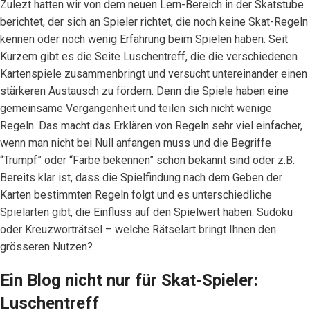
Zulezt hatten wir von dem neuen Lern-Bereich in der Skatstube
berichtet, der sich an Spieler richtet, die noch keine Skat-Regeln
kennen oder noch wenig Erfahrung beim Spielen haben. Seit
Kurzem gibt es die Seite Luschentreff, die die verschiedenen
Kartenspiele zusammenbringt und versucht untereinander einen
stärkeren Austausch zu fördern. Denn die Spiele haben eine
gemeinsame Vergangenheit und teilen sich nicht wenige
Regeln. Das macht das Erklären von Regeln sehr viel einfacher,
wenn man nicht bei Null anfangen muss und die Begriffe
“Trumpf” oder “Farbe bekennen” schon bekannt sind oder z.B.
Bereits klar ist, dass die Spielfindung nach dem Geben der
Karten bestimmten Regeln folgt und es unterschiedliche
Spielarten gibt, die Einfluss auf den Spielwert haben. Sudoku
oder Kreuzworträtsel – welche Rätselart bringt Ihnen den
grösseren Nutzen?
Ein Blog nicht nur für Skat-Spieler:
Luschentreff