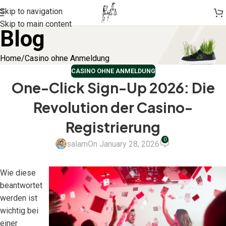
Skip to navigation
Skip to main content
Blog
Home
Casino ohne Anmeldung
CASINO OHNE ANMELDUNG
One-Click Sign-Up 2026: Die
Revolution der Casino-
Registrierung
0
salam
On January 28, 2026
Wie diese
beantwortet
werden ist
wichtig bei
einer