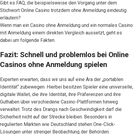
Gibt es FAQ, die beispielsweise den Vorgang unter dem
Stichwort Online Casino trotzdem ohne Anmeldung eindeutig
erläutern?
Wenn man ein Casino ohne Anmeldung und ein normales Casino
mit Anmeldung einem direkten Vergleich aussetzt, geht es
dabei um folgende Fakten.
Fazit: Schnell und problemlos bei Online
Casinos ohne Anmeldung spielen
Experten erwarten, dass wir uns auf eine Ära der „portablen
Identität“ zubewegen. Hierbei besitzen Spieler eine universelle,
digitale Wallet, die ihre Identität, ihre Präferenzen und ihre
Guthaben über verschiedene Casino-Plattformen hinweg
verwaltet. Trotz des Drangs nach Geschwindigkeit darf die
Sicherheit nicht auf der Strecke bleiben. Besonders in
regulierten Märkten wie Deutschland stehen One-Click-
Lösungen unter strenger Beobachtung der Behörden.