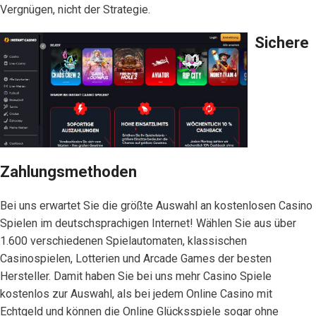
Vergnügen, nicht der Strategie.
Sichere
Zahlungsmethoden
Bei uns erwartet Sie die größte Auswahl an kostenlosen Casino
Spielen im deutschsprachigen Internet! Wählen Sie aus über
1.600 verschiedenen Spielautomaten, klassischen
Casinospielen, Lotterien und Arcade Games der besten
Hersteller. Damit haben Sie bei uns mehr Casino Spiele
kostenlos zur Auswahl, als bei jedem Online Casino mit
Echtgeld und können die Online Glücksspiele sogar ohne