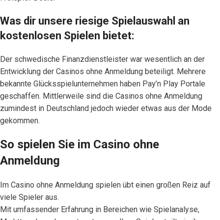
Was dir unsere riesige Spielauswahl an
kostenlosen Spielen bietet:
Der schwedische Finanzdienstleister war wesentlich an der
Entwicklung der Casinos ohne Anmeldung beteiligt. Mehrere
bekannte Glücksspielunternehmen haben Pay’n Play Portale
geschaffen. Mittlerweile sind die Casinos ohne Anmeldung
zumindest in Deutschland jedoch wieder etwas aus der Mode
gekommen.
So spielen Sie im Casino ohne
Anmeldung
Im Casino ohne Anmeldung spielen übt einen großen Reiz auf
viele Spieler aus.
Mit umfassender Erfahrung in Bereichen wie Spielanalyse,