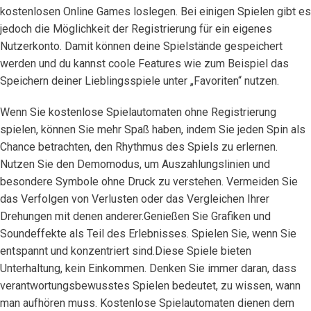
kostenlosen Online Games loslegen. Bei einigen Spielen gibt es
jedoch die Möglichkeit der Registrierung für ein eigenes
Nutzerkonto. Damit können deine Spielstände gespeichert
werden und du kannst coole Features wie zum Beispiel das
Speichern deiner Lieblingsspiele unter „Favoriten“ nutzen.
Wenn Sie kostenlose Spielautomaten ohne Registrierung
spielen, können Sie mehr Spaß haben, indem Sie jeden Spin als
Chance betrachten, den Rhythmus des Spiels zu erlernen.
Nutzen Sie den Demomodus, um Auszahlungslinien und
besondere Symbole ohne Druck zu verstehen. Vermeiden Sie
das Verfolgen von Verlusten oder das Vergleichen Ihrer
Drehungen mit denen anderer.Genießen Sie Grafiken und
Soundeffekte als Teil des Erlebnisses. Spielen Sie, wenn Sie
entspannt und konzentriert sind.Diese Spiele bieten
Unterhaltung, kein Einkommen. Denken Sie immer daran, dass
verantwortungsbewusstes Spielen bedeutet, zu wissen, wann
man aufhören muss. Kostenlose Spielautomaten dienen dem