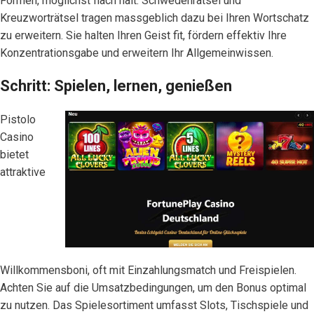
Formen, möglichst flach hält. Schwedenrätsel und
Kreuzworträtsel tragen massgeblich dazu bei Ihren Wortschatz
zu erweitern. Sie halten Ihren Geist fit, fördern effektiv Ihre
Konzentrationsgabe und erweitern Ihr Allgemeinwissen.
Schritt: Spielen, lernen, genießen
Pistolo
Casino
bietet
attraktive
Willkommensboni, oft mit Einzahlungsmatch und Freispielen.
Achten Sie auf die Umsatzbedingungen, um den Bonus optimal
zu nutzen. Das Spielesortiment umfasst Slots, Tischspiele und