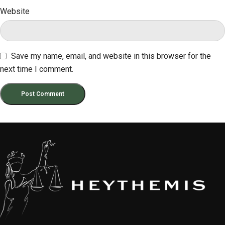
Website
Save my name, email, and website in this browser for the
next time I comment.