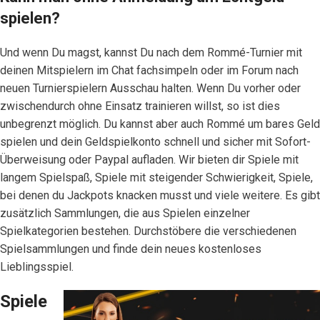
spielen?
Und wenn Du magst, kannst Du nach dem Rommé-Turnier mit
deinen Mitspielern im Chat fachsimpeln oder im Forum nach
neuen Turnierspielern Ausschau halten. Wenn Du vorher oder
zwischendurch ohne Einsatz trainieren willst, so ist dies
unbegrenzt möglich. Du kannst aber auch Rommé um bares Geld
spielen und dein Geldspielkonto schnell und sicher mit Sofort-
Überweisung oder Paypal aufladen. Wir bieten dir Spiele mit
langem Spielspaß, Spiele mit steigender Schwierigkeit, Spiele,
bei denen du Jackpots knacken musst und viele weitere. Es gibt
zusätzlich Sammlungen, die aus Spielen einzelner
Spielkategorien bestehen. Durchstöbere die verschiedenen
Spielsammlungen und finde dein neues kostenloses
Lieblingsspiel.
Spiele