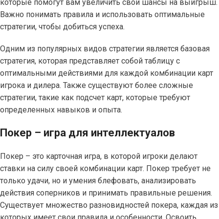
которые помогут вам увеличить свои шансы на выигрыш.
Важно понимать правила и использовать оптимальные
стратегии, чтобы добиться успеха.
Одним из популярных видов стратегии является базовая
стратегия, которая представляет собой таблицу с
оптимальными действиями для каждой комбинации карт
игрока и дилера. Также существуют более сложные
стратегии, такие как подсчет карт, которые требуют
определенных навыков и опыта.
Покер – игра для интеллектуалов
Покер – это карточная игра, в которой игроки делают
ставки на силу своей комбинации карт. Покер требует не
только удачи, но и умения блефовать, анализировать
действия соперников и принимать правильные решения.
Существует множество разновидностей покера, каждая из
которых имеет свои правила и особенности. Освоить