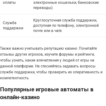
оплаты
электронные кошельки, банковские
переводы).
Круглосуточная служба поддержки,
Служба
доступная по телефону, электронной
поддержки
почте или в чате.
Также важно учитывать репутацию казино. Почитайте
отзывы других игроков, изучите форумы и рейтинги,
чтобы узнать, какие впечатления у людей от игры на
данной платформе. Не стесняйтесь задавать вопросы
службе поддержки, чтобы проверить их оперативность и
компетентность.
Популярные игровые автоматы в
онлайн-казино