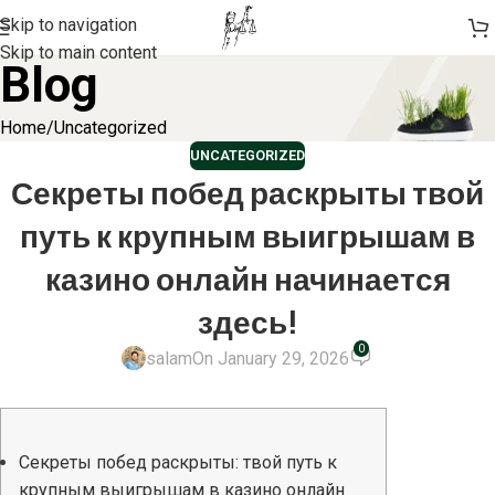
Skip to navigation
Skip to main content
Blog
Home
Uncategorized
UNCATEGORIZED
Секреты побед раскрыты твой
путь к крупным выигрышам в
казино онлайн начинается
здесь!
0
salam
On January 29, 2026
Секреты побед раскрыты: твой путь к
крупным выигрышам в казино онлайн