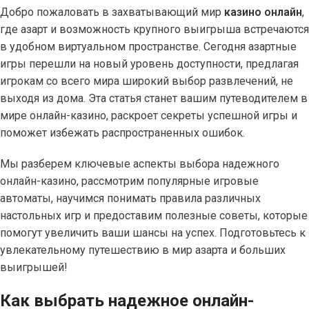
Добро пожаловать в захватывающий мир
казино онлайн
,
где азарт и возможность крупного выигрыша встречаются
в удобном виртуальном пространстве. Сегодня азартные
игры перешли на новый уровень доступности, предлагая
игрокам со всего мира широкий выбор развлечений, не
выходя из дома. Эта статья станет вашим путеводителем в
мире онлайн-казино, раскроет секреты успешной игры и
поможет избежать распространенных ошибок.
Мы разберем ключевые аспекты выбора надежного
онлайн-казино, рассмотрим популярные игровые
автоматы, научимся понимать правила различных
настольных игр и предоставим полезные советы, которые
помогут увеличить ваши шансы на успех. Подготовьтесь к
увлекательному путешествию в мир азарта и больших
выигрышей!
Как выбрать надежное онлайн-