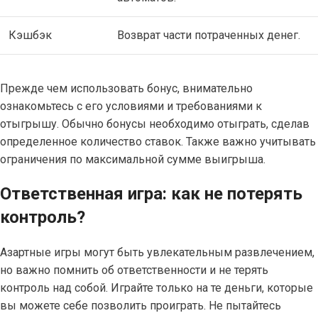
Кэшбэк
Возврат части потраченных денег.
Прежде чем использовать бонус, внимательно
ознакомьтесь с его условиями и требованиями к
отыгрышу. Обычно бонусы необходимо отыграть, сделав
определенное количество ставок. Также важно учитывать
ограничения по максимальной сумме выигрыша.
Ответственная игра: как не потерять
контроль?
Азартные игры могут быть увлекательным развлечением,
но важно помнить об ответственности и не терять
контроль над собой. Играйте только на те деньги, которые
вы можете себе позволить проиграть. Не пытайтесь