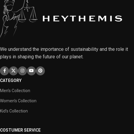
We understand the importance of sustainability and the role it
plays in shaping the future of our planet.
CATEGORY
Men’s Collection
Women’s Collection
Kid’s Collection
COSTUMER SERVICE