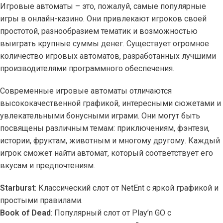
Игровые автоматы – это, пожалуй, самые популярные
игры в онлайн-казино. Они привлекают игроков своей
простотой, разнообразием тематик и возможностью
выиграть крупные суммы денег. Существует огромное
количество игровых автоматов, разработанных лучшими
производителями программного обеспечения.
Современные игровые автоматы отличаются
высококачественной графикой, интересными сюжетами и
увлекательными бонусными играми. Они могут быть
посвящены различным темам: приключениям, фэнтези,
истории, фруктам, животным и многому другому. Каждый
игрок сможет найти автомат, который соответствует его
вкусам и предпочтениям.
Starburst
: Классический слот от NetEnt с яркой графикой и
простыми правилами.
Book of Dead
: Популярный слот от Play’n GO с