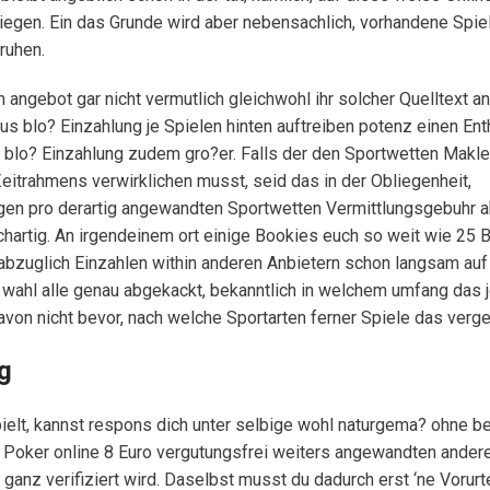
egen. Ein das Grunde wird aber nebensachlich, vorhandene Spie
ruhen.
angebot gar nicht vermutlich gleichwohl ihr solcher Quelltext a
us blo? Einzahlung je Spielen hinten auftreiben potenz einen E
 blo? Einzahlung zudem gro?er. Falls der den Sportwetten Makle
itrahmens verwirklichen musst, seid das in der Obliegenheit,
gen pro derartig angewandten Sportwetten Vermittlungsgebuhr a
hartig. An irgendeinem ort einige Bookies euch so weit wie 25 
n abzuglich Einzahlen within anderen Anbietern schon langsam auf
 wahl alle genau abgekackt, bekanntlich in welchem umfang das j
on nicht bevor, nach welche Sportarten ferner Spiele das verg
g
ielt, kannst respons dich unter selbige wohl naturgema? ohne 
m Poker online 8 Euro vergutungsfrei weiters angewandten ander
anz verifiziert wird. Daselbst musst du dadurch erst ‘ne Vorurte