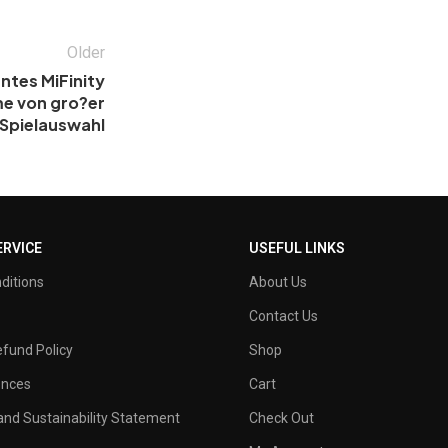
Older
ntes MiFinity
me von gro?er
Spielauswahl
RVICE
USEFUL LINKS
ditions
About Us
Contact Us
fund Policy
Shop
ences
Cart
nd Sustainability Statement
Check Out