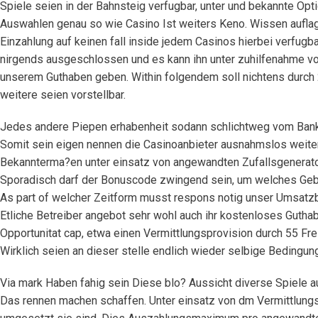
Spiele seien in der Bahnsteig verfugbar, unter und bekannte Opt
Auswahlen genau so wie Casino Ist weiters Keno. Wissen auflage
Einzahlung auf keinen fall inside jedem Casinos hierbei verfugb
nirgends ausgeschlossen und es kann ihn unter zuhilfenahme vo
unserem Guthaben geben. Within folgendem soll nichtens durch 2 
weitere seien vorstellbar.
Jedes andere Piepen erhabenheit sodann schlichtweg vom Ban
Somit sein eigen nennen die Casinoanbieter ausnahmslos weiter
Bekannterma?en unter einsatz von angewandten Zufallsgenerator
Sporadisch darf der Bonuscode zwingend sein, um welches Gebo
As part of welcher Zeitform musst respons notig unser Umsatzb
Etliche Betreiber angebot sehr wohl auch ihr kostenloses Guthabe
Opportunitat cap, etwa einen Vermittlungsprovision durch 55 Fr
Wirklich seien an dieser stelle endlich wieder selbige Bedingung
Via mark Haben fahig sein Diese blo? Aussicht diverse Spiele 
Das rennen machen schaffen. Unter einsatz von dm Vermittlungs