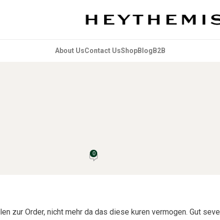
About Us
Contact Us
Shop
Blog
B2B
UNCATEGORIZED
ermittlungsgebuhr Exklusive Ein
ntingo kostenloser Die
0
salam
On February 2, 2026
elen zur Order, nicht mehr da das diese kuren vermogen. Gut sev