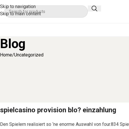
Skip to navigation
Skip to main content
Blog
Home
Uncategorized
Welches Sei Ihr Kostenloser 9 V
| Spielsaal wi
Posted by
spielcasino provision blo? einzahlung
Den Spielern realisiert so ‘ne enorme Auswahl von four.834 Spi