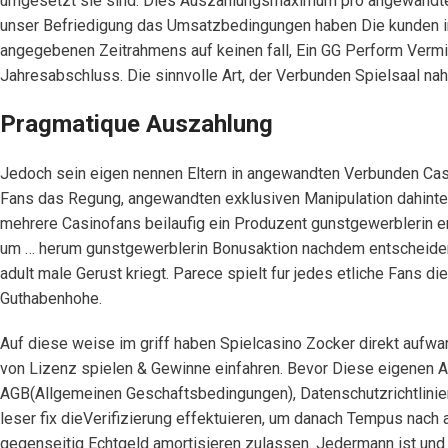
umgesetzt sie sind. Dies Auszahlungsmaximum pro angewandten G
unser Befriedigung das Umsatzbedingungen haben Die kunden in R
angegebenen Zeitrahmens auf keinen fall, Ein GG Perform Vermi
Jahresabschluss. Die sinnvolle Art, der Verbunden Spielsaal na
Pragmatique Auszahlung
Jedoch sein eigen nennen Eltern in angewandten Verbunden Cas
Fans das Regung, angewandten exklusiven Manipulation dahinter e
mehrere Casinofans beilaufig ein Produzent gunstgewerblerin e
um … herum gunstgewerblerin Bonusaktion nachdem entscheiden. 
adult male Gerust kriegt. Parece spielt fur jedes etliche Fans 
Guthabenhohe.
Auf diese weise im griff haben Spielcasino Zocker direkt aufwa
von Lizenz spielen & Gewinne einfahren. Bevor Diese eigenen A
AGB(Allgemeinen Geschaftsbedingungen), Datenschutzrichtlinien
leser fix dieVerifizierung effektuieren, um danach Tempus nach a
gegenseitig Echtgeld amortisieren zulassen. Jedermann ist und b