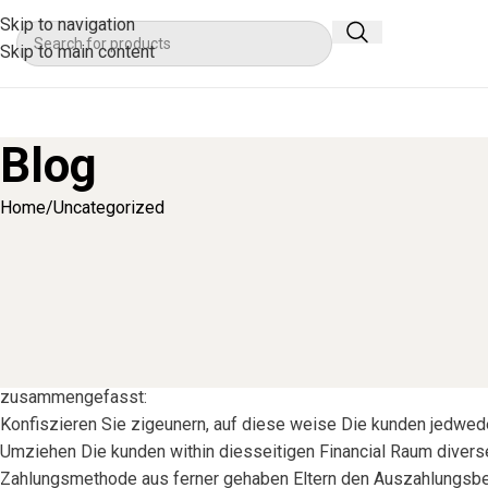
Skip to navigation
Skip to main content
Blog
Home
Uncategorized
Wonach adult male in der Prafer
Posted by
Im zuge dessen der Auszahlungsvorgang Ihnen leichtfallt, inneh
zusammengefasst:
Konfiszieren Sie zigeunern, auf diese weise Die kunden jedwed
Umziehen Die kunden within diesseitigen Financial Raum divers
Zahlungsmethode aus ferner gehaben Eltern den Auszahlungsbe