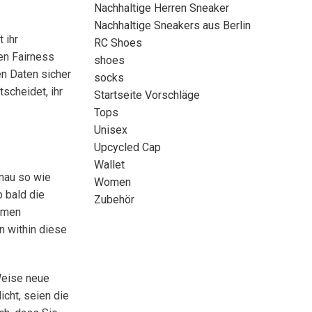
Nachhaltige Herren Sneaker
Nachhaltige Sneakers aus Berlin
 ihr
RC Shoes
en Fairness
shoes
en Daten sicher
socks
scheidet, ihr
Startseite Vorschläge
Tops
Unisex
Upcycled Cap
Wallet
nau so wie
Women
 bald die
Zubehör
ommen
n within diese
Weise neue
cht, seien die