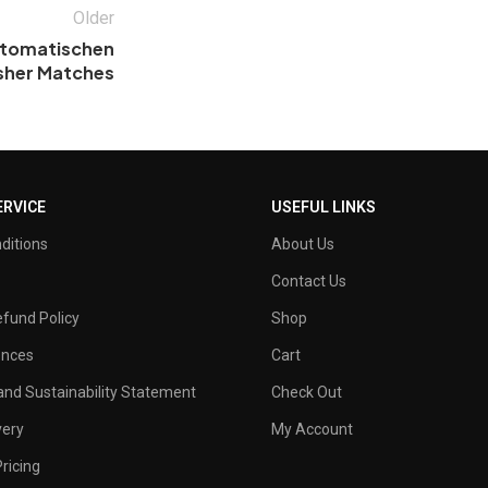
Older
utomatischen
usher Matches
RVICE
USEFUL LINKS
ditions
About Us
Contact Us
fund Policy
Shop
ences
Cart
nd Sustainability Statement
Check Out
very
My Account
ricing