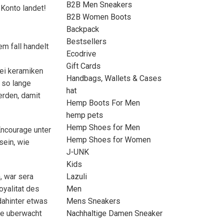
B2B Men Sneakers
 Konto landet!
B2B Women Boots
Backpack
Bestsellers
m fall handelt
Ecodrive
Gift Cards
ei keramiken
Handbags, Wallets & Cases
 so lange
hat
erden, damit
Hemp Boots For Men
hemp pets
Hemp Shoes for Men
Encourage unter
Hemp Shoes for Women
sein, wie
J-UNK
Kids
, war sera
Lazuli
oyalitat des
Men
dahinter etwas
Mens Sneakers
de uberwacht
Nachhaltige Damen Sneaker