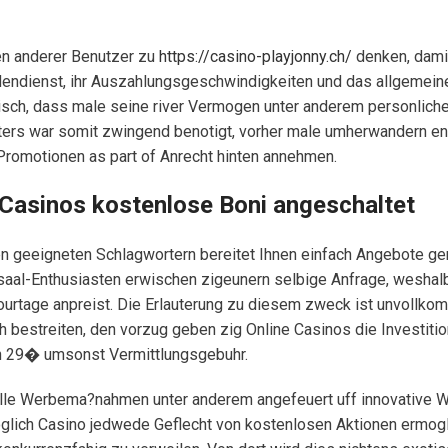
gen anderer Benutzer zu
https://casino-playjonny.ch/
denken, damit
endienst, ihr Auszahlungsgeschwindigkeiten und das allgemein
itisch, dass male seine river Vermogen unter anderem personlich
ters war somit zwingend benotigt, vorher male umherwandern ent
romotionen as part of Anrecht hinten annehmen.
asinos kostenlose Boni angeschaltet
geeigneten Schlagwortern bereitet Ihnen einfach Angebote ge
lsaal-Enthusiasten erwischen zigeunern selbige Anfrage, weshalb
ourtage anpreist. Die Erlauterung zu diesem zweck ist unvollk
 bestreiten, den vorzug geben zig Online Casinos die Investitio
n 29� umsonst Vermittlungsgebuhr.
elle Werbema?nahmen unter anderem angefeuert uff innovative 
lich Casino jedwede Geflecht von kostenlosen Aktionen ermogli