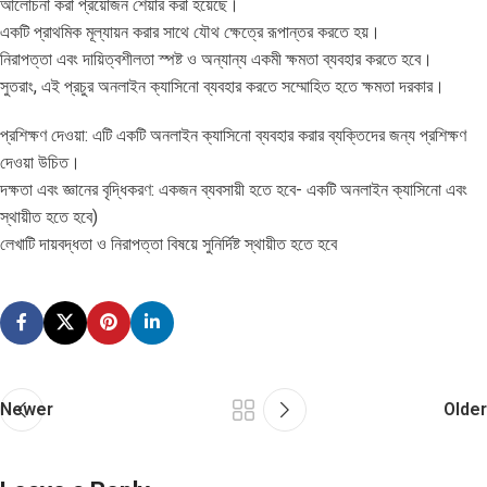
আলোচনা করা প্রয়োজন শেয়ার করা হয়েছে।
একটি প্রাথমিক মূল্যায়ন করার সাথে যৌথ ক্ষেত্রে রূপান্তর করতে হয়।
নিরাপত্তা এবং দায়িত্বশীলতা স্পষ্ট ও অন্যান্য একমী ক্ষমতা ব্যবহার করতে হবে।
সুতরাং, এই প্রচুর অনলাইন ক্যাসিনো ব্যবহার করতে সম্মোহিত হতে ক্ষমতা দরকার।
প্রশিক্ষণ দেওয়া: এটি একটি অনলাইন ক্যাসিনো ব্যবহার করার ব্যক্তিদের জন্য প্রশিক্ষণ
দেওয়া উচিত।
দক্ষতা এবং জ্ঞানের বৃদ্ধিকরণ: একজন ব্যবসায়ী হতে হবে- একটি অনলাইন ক্যাসিনো এবং
স্থায়ীত হতে হবে)
লেখাটি দায়বদ্ধতা ও নিরাপত্তা বিষয়ে সুনির্দিষ্ট স্থায়ীত হতে হবে
Newer
Older