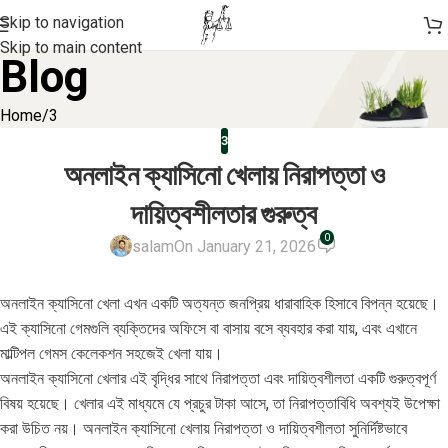
Skip to navigation
Skip to main content
Blog
Home
3
3
অনলাইন ক্যাসিনো খেলায় নিরাপত্তা ও
দায়িত্বশীলতার গুরুত্ব
0
salam
On January 21, 2026
অনলাইন ক্যাসিনো খেলা এখন একটি অত্যন্ত জনপ্রিয় ধারাবাহিক হিসাবে বিপন্ন হয়েছে।
এই ক্যাসিনো গেমগুলি ব্যক্তিদের অফিসে বা বাসায় বসে ব্যবহার করা যায়, এবং এখানে
মাল্টিপল গেমস কেলেকশন সহজেই খেলা যায়।
অনলাইন ক্যাসিনো খেলার এই বৃদ্ধির সাথে নিরাপত্তা এবং দায়িত্বশীলতা একটি গুরুত্বপূর্ণ
বিষয় হয়েছে। খেলার এই মাধ্যমে যে প্রচুর টাকা আসে, তা নিরাপত্তাবিধি অবশ্যই উপেক্ষা
করা উচিত নয়। অনলাইন ক্যাসিনো খেলায় নিরাপত্তা ও দায়িত্বশীলতা সুনির্দিষ্টভাবে