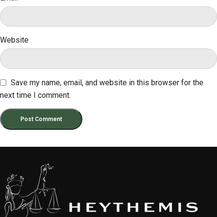
Website
Save my name, email, and website in this browser for the
next time I comment.