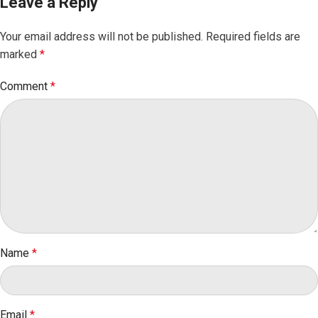
Leave a Reply
Your email address will not be published.
Required fields are
marked
*
Comment
*
Name
*
Email
*